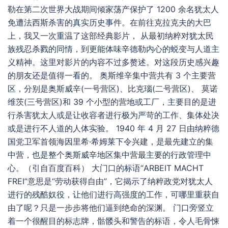
勒在第二次世界大战期间倾家荡产保护了 1200 余名犹太人
免遭法西斯杀害的真实历史事件。在前往克拉克夫的大巴
上，我又一次重温了这部经典影片， 从最初纳粹对犹太民
族残忍杀戮的同情，到更能体味辛德勒内心的蜕变与人道主
义精神。这里对影片的内容不过多赘述。对这段历史感兴趣
的朋友还是值得一看的。 奥斯维辛集中营共有 3 个主要营
区，分别是奥斯威辛(一号营区)、比克瑙(二号营区)、 莫诺
维茨(三号营区)和 39 个小型的营地或工厂，主要目的是进
行杀害犹太人或是让收容者进行极为严苛的工作、集体处决
或是进行不人道的人体实验。 1940 年 4 月 27 日由纳粹德
国党卫军首领海因里希·希姆莱下令兴建，是最先建立的集
中营，也是整个奥斯威辛地区集中营最主要的行政管理中
心。（引自百度百科） 大门口的标语“ARBEIT MACHT
FREI”意思是“劳动获得自由”，它揭示了纳粹政党对犹太人
进行的残酷奴役，让他们进行高强度的工作，可哪里重获自
由了呢？只是一步步将他们逼到绝命的深渊。 门口旁竖立
着一个很醒目的标志牌，骷髅头和警告的标语，令人毛骨悚