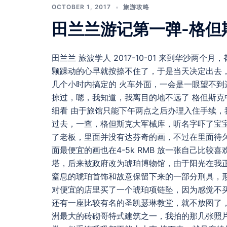
OCTOBER 1, 2017
旅游攻略
田兰兰游记第一弹-格但
田兰兰 旅波学人 2017-10-01 来到华沙
颗躁动的心早就按捺不住了，于是当天决定出去
几个小时内搞定的 火车外面，一会是一眼望不
掠过，嗯，我知道，我离目的地不远了 格但斯
细看 由于旅馆只能下午两点之后办理入住手续
过去，一查，格但斯克大军械库，听名字吓了宝
了老板，里面并没有达芬奇的画，不过在里面待
面最便宜的画也在4-5k RMB 放一张自己比较喜
塔，后来被政府改为琥珀博物馆，由于阳光在我
窒息的琥珀首饰和故意保留下来的一部分刑具，
对便宜的店里买了一个琥珀项链坠，因为感觉不买
还有一座比较有名的圣凯瑟琳教堂，就不放图了
洲最大的砖砌哥特式建筑之一，我拍的那几张照