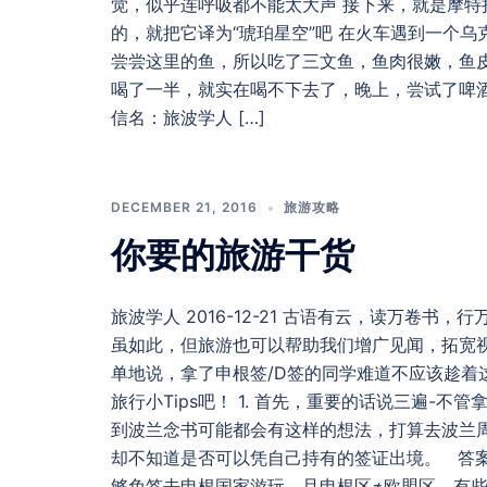
觉，似乎连呼吸都不能太大声 接下来，就是摩特拉瓦河
的，就把它译为“琥珀星空”吧 在火车遇到一个
尝尝这里的鱼，所以吃了三文鱼，鱼肉很嫩，鱼
喝了一半，就实在喝不下去了，晚上，尝试了啤酒
信名：旅波学人 […]
DECEMBER 21, 2016
旅游攻略
你要的旅游干货
旅波学人 2016-12-21 古语有云，读万卷
虽如此，但旅游也可以帮助我们增广见闻，拓宽
单地说，拿了申根签/D签的同学难道不应该趁着
旅行小Tips吧！ 1. 首先，重要的话说三遍-
到波兰念书可能都会有这样的想法，打算去波兰周边
却不知道是否可以凭自己持有的签证出境。 答案
够免签去申根国家游玩，且申根区≠欧盟区，有