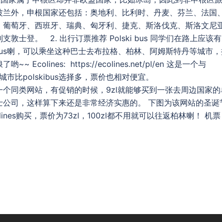
波兰外，申根国家还包括：奥地利、比利时、丹麦、芬兰、法国
、葡萄牙、西班牙、瑞典、匈牙利、捷克、斯洛伐克、斯洛文尼
登。 2. 出行订票推荐 Polski bus 同学们在路上应该
ibus喇，可以乘坐这种巴士去布拉格、柏林、阿姆斯特丹等城市，
ines: https://ecolines.net/pl/en 这是一个与
城市比polskibus选择多，票价也相对便宜。
.pl/en/ 同样是一个同类网站，有促销的时候，9zl就能够买到一张去周边国家
士公司，这样算下来还是非常经济实惠的。 下图为该网站的圣诞
ines购买，票价为73zl，100zl都不用就可以往返柏林喇！ 机票