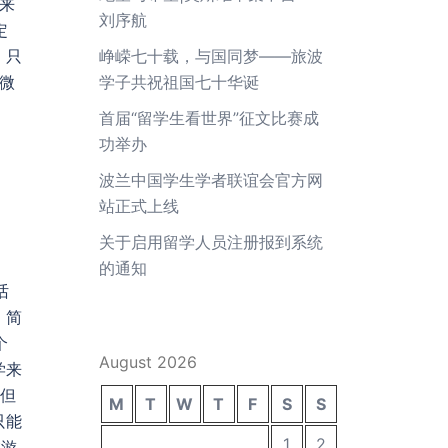
上来
刘序航
定
，只
峥嵘七十载，与国同梦——旅波
微
学子共祝祖国七十华诞
首届“留学生看世界”征文比赛成
功举办
波兰中国学生学者联谊会官方网
站正式上线
关于启用留学人员注册报到系统
的通知
话
。简
个
August 2026
学来
，但
M
T
W
T
F
S
S
只能
1
2
旅游