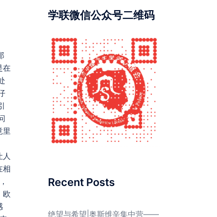
学联微信公众号二维码
那
是在
处
仔
引
问
竟里
让人
在相
Recent Posts
，
，欧
感
绝望与希望|奥斯维辛集中营——