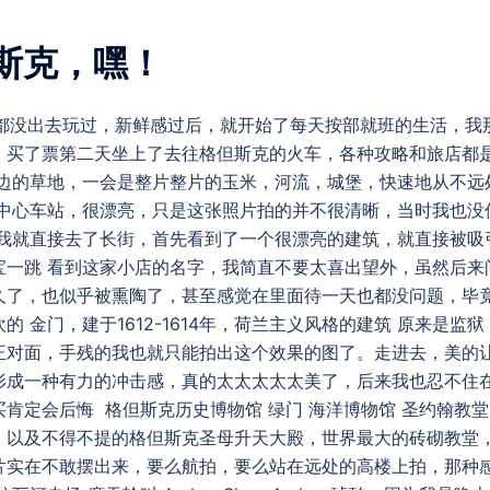
斯克，嘿！
两个月，都没出去玩过，新鲜感过后，就开始了每天按部就班的生活，我
，买了票第二天坐上了去往格但斯克的火车，各种攻略和旅店都
到边的草地，一会是整片整片的玉米，河流，城堡，快速地从不远
克中心车站，很漂亮，只是这张照片拍的并不很清晰，当时我也没
，我就直接去了长街，首先看到了一个很漂亮的建筑，就直接被吸
宝一跳 看到这家小店的名字，我简直不要太喜出望外，虽然后来
久了，也似乎被熏陶了，甚至感觉在里面待一天也都没问题，毕
欢的 金门，建于1612-1614年，荷兰主义风格的建筑 原来是监狱
正对面，手残的我也就只能拍出这个效果的图了。走进去，美的
形成一种有力的冲击感，真的太太太太太美了，后来我也忍不住
肯定会后悔 格但斯克历史博物馆 绿门 海洋博物馆 圣约翰教堂
，以及不得不提的格但斯克圣母升天大殿，世界最大的砖砌教堂
片实在不敢摆出来，要么航拍，要么站在远处的高楼上拍，那种