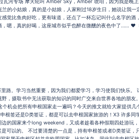
专场 摩天轮叫 Amber Sky，Amber 琥珀，因为我是晚
乌克兰的小姑娘，真的是小姑娘，人家刚过18岁生日，她说让我一
皮感觉比鱼肉好吃，更有味道，还点了一杯忘记叫什么名字的酒
，嗯，真的好喝，这座城市似乎也醉在微醺的夜色中了…… ♥ 
书，行万里路。学习当然重要，因为我们都爱学习，学习使我们快乐。 
视野，摄取书中无法获取的知识的同时广交来自世界各地的朋友
这个机会把所有申根国家走一遍吗？今天的推文就给大家提供几
不管拿申根签还是D类签证，都是可以去申根国家旅游的！X3 许多同
的国家来个long weekend，又或者趁着各种假期四处游玩
是可以的。 不过要清楚的一点是，持有申根签或者D类签证，
些国家属于申根区却并非欧盟国家，比如冰岛，因此到非申根区